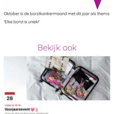
Foto
Oktober is de borstkankermaand met dit jaar als thema
album
‘Elke borst is uniek!'
overslaan
Bekijk ook