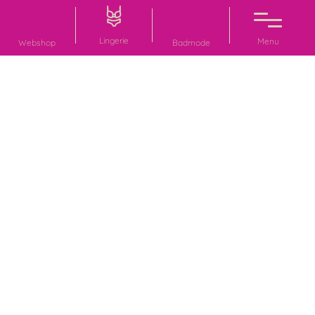
Lingerie
Menu
Webshop
Badmode
Neem contact met ons op
0597-435728