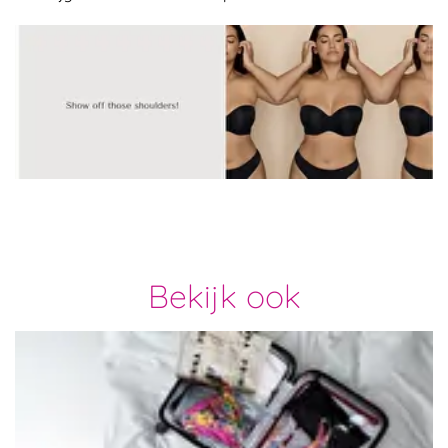
Foto
album
overslaan
Bekijk ook